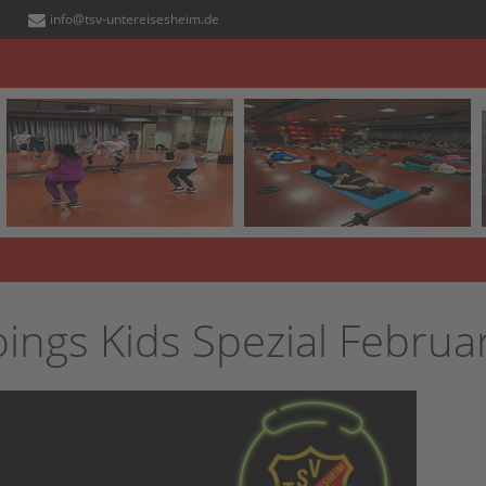
info@tsv-untereisesheim.de
ngs Kids Spezial Februa